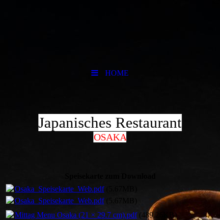
HOME
Japanisches Restaurant
OSAKA
Speisekarte zum Download
Osaka_Speisekarte_Web.pdf
(5.67MB)
Osaka_Speisekarte_Web.pdf
(5.67MB)
Mittag Menu Osaka (21 × 29.7 cm).pdf
(489.26KB)