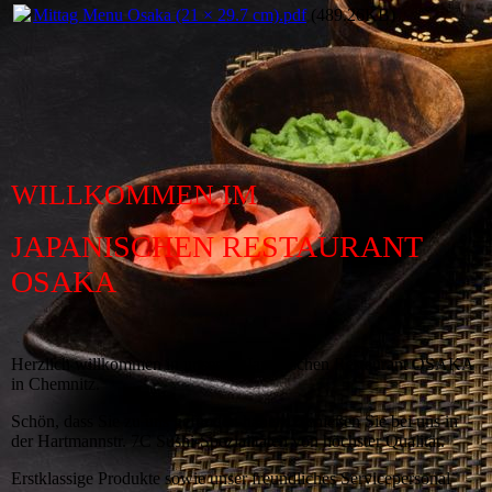
Mittag Menu Osaka (21 × 29.7 cm).pdf
(489.26KB)
WILLKOMMEN IM
JAPANISCHEN RESTAURANT
OSAKA
Herzlich willkommen in unserem Japanischen Restaurant OSAKA
in Chemnitz.
Schön, dass Sie zu uns gefunden haben. Genießen Sie bei uns in
der Hartmannstr. 7C Sushi-Spezialitäten von höchster Qualität.
Erstklassige Produkte sowie unser freundliches Servicepersonal